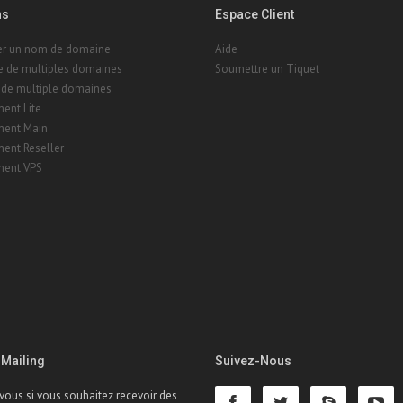
ns
Espace Client
rer un nom de domaine
Aide
e de multiples domaines
Soumettre un Tiquet
 de multiple domaines
ent Lite
ent Main
ent Reseller
ent VPS
 Mailing
Suivez-Nous
-vous si vous souhaitez recevoir des