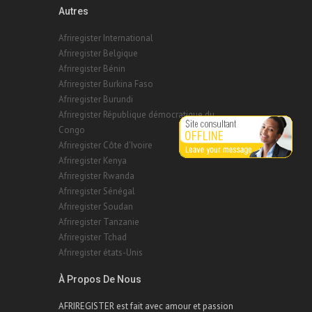
Autres
Afriregister International
Afriregister Belgique
Afriregister Bénin
Afriregister Burkina Faso
Afriregister Burundi
Afriregister République démocratique du
Congo
Afriregister Côte d'Ivoire
Afriregister Kenya
Afriregister Rwanda
Afriregister Sénégal
Afriregister Soudan
Afriregister Tanzanie
Afriregister Tchad
Afriregister états-Unis
À Propos De Nous
AFRIREGISTER est fait avec amour et passion