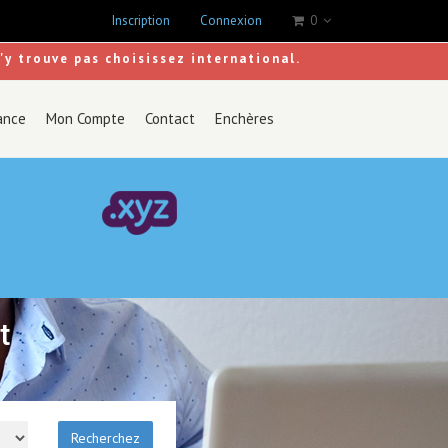
Inscription
Connexion
0
s'y trouve pas choisissez international.
ance
Mon Compte
Contact
Enchères
t
Recherchez