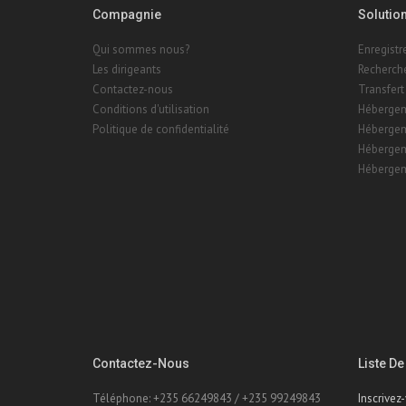
Compagnie
Solutio
Qui sommes nous?
Enregist
Les dirigeants
Recherch
Contactez-nous
Transfert
Conditions d'utilisation
Hébergem
Politique de confidentialité
Hébergem
Hébergem
Hébergem
Contactez-Nous
Liste De
Téléphone: +235 66249843 / +235 99249843
Inscrivez