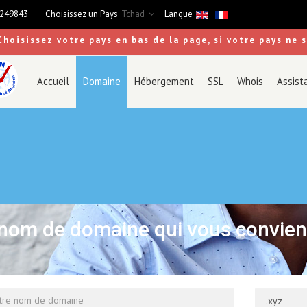
9249843
Choisissez un Pays
Tchad
Langue
Choisissez votre pays en bas de la page, si votre pays ne 
Accueil
Domaine
Hébergement
SSL
Whois
Assist
nom de domaine qui vous convien