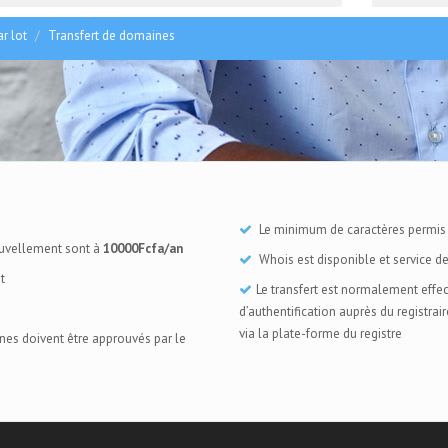
r lot
Transfert de domaines
Le minimum de caractères permis
nouvellement sont à
10000Fcfa/an
Whois est disponible et service d
t
Le transfert est normalement eff
d’authentification auprès du registrair
via la plate-forme du registre
ines doivent être approuvés par le