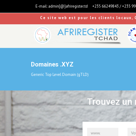
E-mail:
admin[@]afriregister.td
+235 66249843 / +235 9
Ce site web est pour les clients locaux, 
Domaines .XYZ
Generic Top Level Domain (gTLD)
Trouvez un 