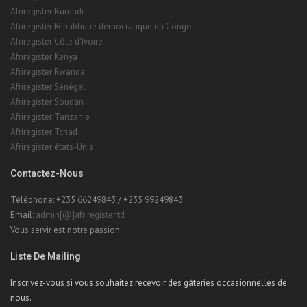
Afriregister Burundi
Afriregister République démocratique du Congo
Afriregister Côte d'Ivoire
Afriregister Kenya
Afriregister Rwanda
Afriregister Sénégal
Afriregister Soudan
Afriregister Tanzanie
Afriregister Tchad
Afriregister états-Unis
Contactez-Nous
Téléphone: +235 66249843 / +235 99249843
Email:
admin[@]afriregister.td
Vous servir est notre passion
Liste De Mailing
Inscrivez-vous si vous souhaitez recevoir des gâteries occasionnelles de
nous.