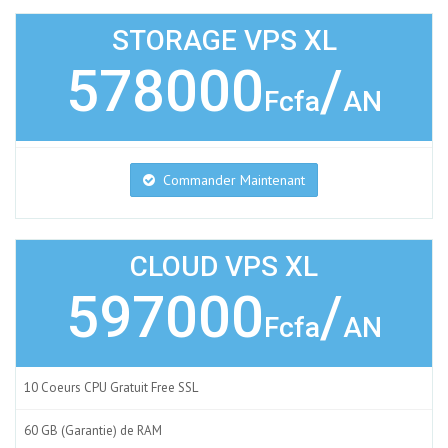
STORAGE VPS XL
578000
/
Fcfa
AN
Commander Maintenant
CLOUD VPS XL
597000
/
Fcfa
AN
10 Coeurs CPU Gratuit Free SSL
60 GB (Garantie) de RAM