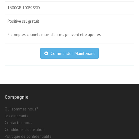
1600GB 100% SSD
Positive ssl gratuit
5 comptes cpanels mais d'autres peuvent etre ajoutés
Commander Maintenant
Compagnie
Qui sommes nous?
Les dirigeants
Contactez-nous
Conditions d'utilisation
Politique de confidentialité