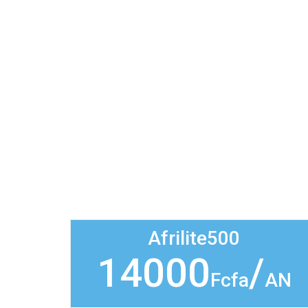
Afrilite500
14000
/
Fcfa
AN