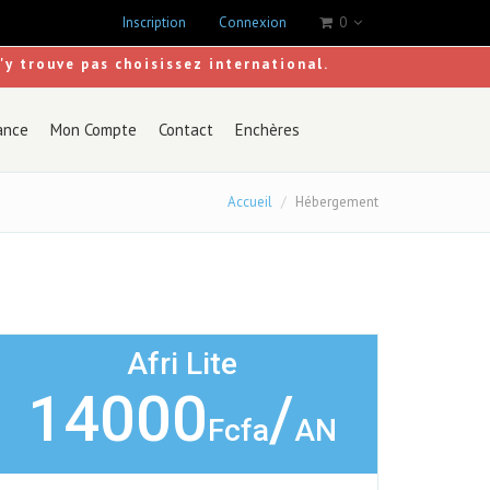
Inscription
Connexion
0
s'y trouve pas choisissez international.
ance
Mon Compte
Contact
Enchères
Accueil
Hébergement
Afri Lite
14000
/
Fcfa
AN