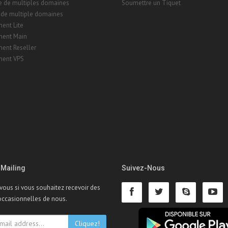
e de multiples domaines
Soumettre un Tiquet
 de multiple domaines
ent Lite
ent Main
ent Reseller
ent VPS
 Mailing
Suivez-Nous
-vous si vous souhaitez recevoir des
occasionnelles de nous.
Cliquez!