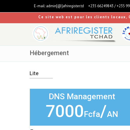
E-mail:
admin[@]afriregister.td
+235 66249843 / +235 9
Ce site web est pour les clients locaux, 
Hébergement
Lite
DNS Management
7000
/
Fcfa
AN