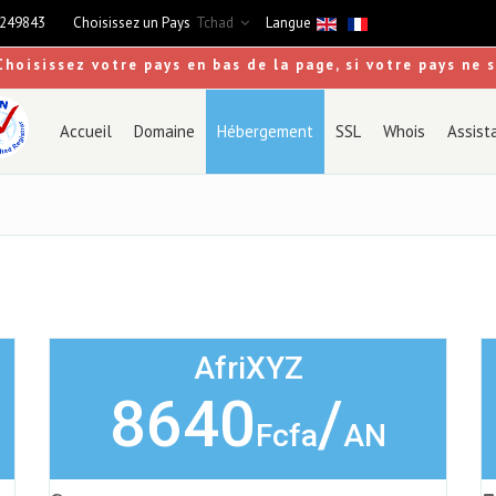
9249843
Choisissez un Pays
Tchad
Langue
Choisissez votre pays en bas de la page, si votre pays ne 
Accueil
Domaine
Hébergement
SSL
Whois
Assist
AfriXYZ
8640
/
Fcfa
AN