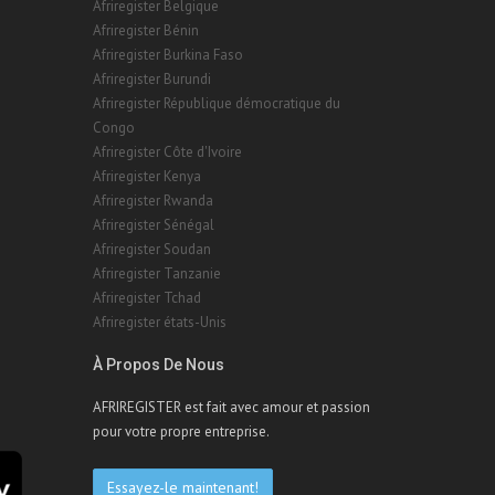
Afriregister Belgique
Afriregister Bénin
Afriregister Burkina Faso
Afriregister Burundi
Afriregister République démocratique du
Congo
Afriregister Côte d'Ivoire
Afriregister Kenya
Afriregister Rwanda
Afriregister Sénégal
Afriregister Soudan
Afriregister Tanzanie
Afriregister Tchad
Afriregister états-Unis
À Propos De Nous
AFRIREGISTER est fait avec amour et passion
pour votre propre entreprise.
Essayez-le maintenant!