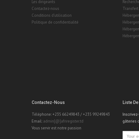
Les dirigeants
Recherch
Contactez-nous
Transfert
Conditions d'utilisation
Hébergem
Politique de confidentialité
Hébergem
Hébergem
Hébergem
Contactez-Nous
Liste De
Téléphone: +235 66249843 / +235 99249843
Inscrivez
Email:
admin[@]afriregister.td
gâteries 
Vous servir est notre passion