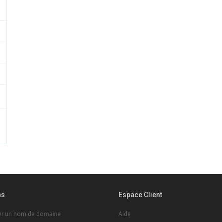
ns
Espace Client
rer un nom de domaine
Aide