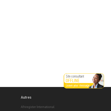
Autres
Afriregister International