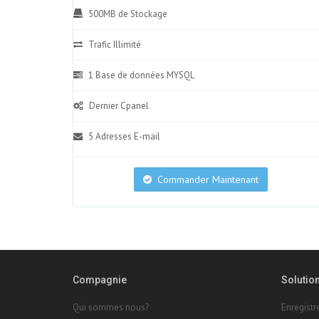
500MB de Stockage
Trafic Illimité
1 Base de données MYSQL
Dernier Cpanel
5 Adresses E-mail
Commander Maintenant
Compagnie
Solutio
Qui sommes nous?
Enregist