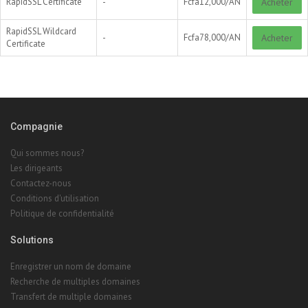
RapidSSL Certificate
-
Fcfa
12,000/
AN
Acheter
RapidSSL Wildcard
-
Fcfa
78,000/
AN
Acheter
Certificate
Compagnie
Qui sommes nous?
Les dirigeants
Contactez-nous
Conditions d'utilisation
Politique de confidentialité
Solutions
Enregistrer un nom de domaine
Recherche de multiples domaines
Transfert de multiple domaines