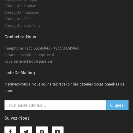
Afriregister Soudan
Afriregister Tanzanie
Afriregister Tchad
Afriregister états-Unis
Contactez-Nous
Téléphone: +235 66249843 / +235 99249843
Email:
admin[@]afriregister.td
Vous servir est notre passion
Liste De Mailing
Inscrivez-vous si vous souhaitez recevoir des gâteries occasionnelles de
nous.
Cliquez!
Suivez-Nous