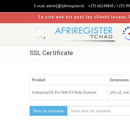
E-mail:
admin[@]afriregister.td
+235 66249843 / +235 9
Ce site web est pour les clients locaux, 
SSL Certificate
Produit
Extensions 
EnterpriseSSL Pro With EV Multi Domain
info.sd , net.
Nom de domaine