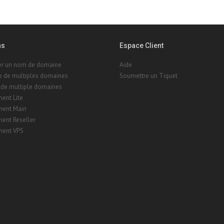
ns
Espace Client
rer un nom de domaine
Aide
e de multiples domaines
Soumettre un Tiquet
 de multiple domaines
ent Lite
ent Main
ent Reseller
ent VPS