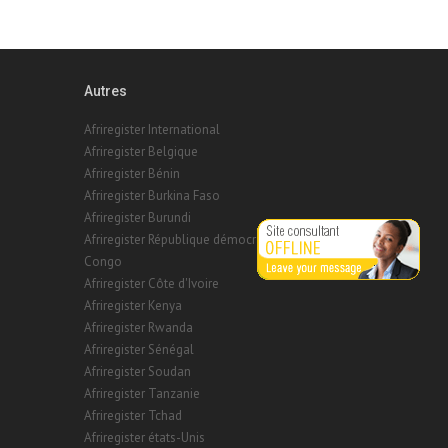
Autres
Afriregister International
Afriregister Belgique
Afriregister Bénin
Afriregister Burkina Faso
Afriregister Burundi
Afriregister République démocratique du
Congo
Afriregister Côte d'Ivoire
Afriregister Kenya
Afriregister Rwanda
Afriregister Sénégal
Afriregister Soudan
Afriregister Tanzanie
Afriregister Tchad
Afriregister états-Unis