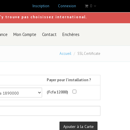
Inscription
Connexion
0
s'y trouve pas choisissez international.
ance
Mon Compte
Contact
Enchères
Accueil
SSL Certificate
Payer pour l'installation ?
(Fcfa 12000)
Ajouter à la Carte