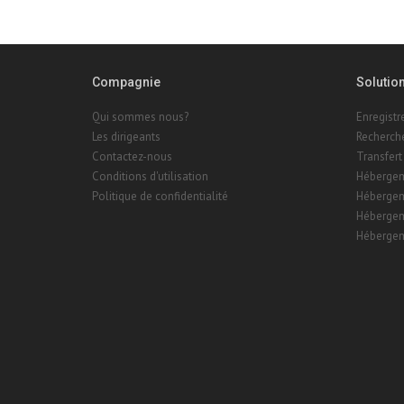
Compagnie
Solutio
Qui sommes nous?
Enregist
Les dirigeants
Recherch
Contactez-nous
Transfert
Conditions d'utilisation
Hébergem
Politique de confidentialité
Hébergem
Hébergem
Hébergem