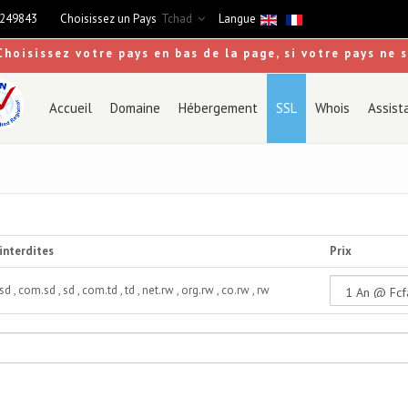
9249843
Choisissez un Pays
Tchad
Langue
Choisissez votre pays en bas de la page, si votre pays ne 
Accueil
Domaine
Hébergement
SSL
Whois
Assist
interdites
Prix
sd , com.sd , sd , com.td , td , net.rw , org.rw , co.rw , rw