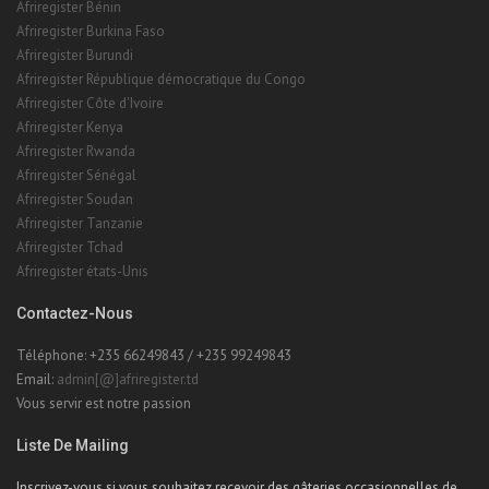
Afriregister Bénin
Afriregister Burkina Faso
Afriregister Burundi
Afriregister République démocratique du Congo
Afriregister Côte d'Ivoire
Afriregister Kenya
Afriregister Rwanda
Afriregister Sénégal
Afriregister Soudan
Afriregister Tanzanie
Afriregister Tchad
Afriregister états-Unis
Contactez-Nous
Téléphone: +235 66249843 / +235 99249843
Email:
admin[@]afriregister.td
Vous servir est notre passion
Liste De Mailing
Inscrivez-vous si vous souhaitez recevoir des gâteries occasionnelles de