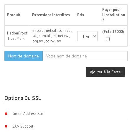
Payer pour
Produit
Extensions interdites
Prix
l'installation
?
info.sd , net.sd , com.sd ,
(Fcfa 12000)
HackerProof
sd , com.td , td , net.rw ,
Trust Mark
org.rw , co.rw , rw
Nom de domaine
Ajouter à la Carte
Options Du SSL
Green Address Bar
SAN Support