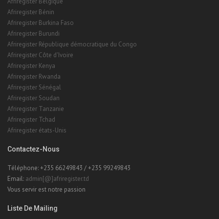
Afriregister Belgique
Afriregister Bénin
Afriregister Burkina Faso
Afriregister Burundi
Afriregister République démocratique du Congo
Afriregister Côte d'Ivoire
Afriregister Kenya
Afriregister Rwanda
Afriregister Sénégal
Afriregister Soudan
Afriregister Tanzanie
Afriregister Tchad
Afriregister états-Unis
Contactez-Nous
Téléphone: +235 66249843 / +235 99249843
Email:
admin[@]afriregister.td
Vous servir est notre passion
Liste De Mailing