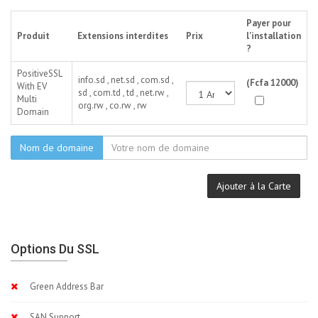
Payer pour
Produit
Extensions interdites
Prix
l'installation
?
PositiveSSL
info.sd , net.sd , com.sd ,
(Fcfa 12000)
With EV
sd , com.td , td , net.rw ,
Multi
org.rw , co.rw , rw
Domain
Nom de domaine
Ajouter à la Carte
Options Du SSL
Green Address Bar
SAN Support