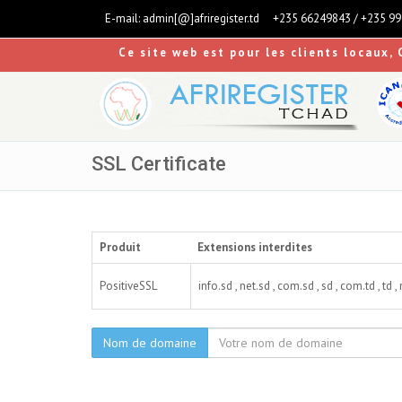
E-mail:
admin[@]afriregister.td
+235 66249843 / +235 9
Ce site web est pour les clients locaux, 
SSL Certificate
Produit
Extensions interdites
PositiveSSL
info.sd , net.sd , com.sd , sd , com.td , td ,
Nom de domaine