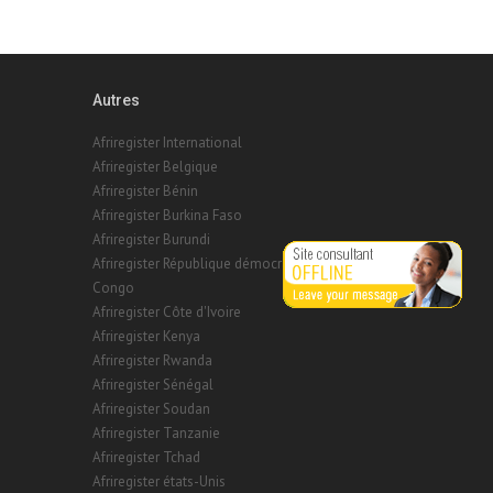
Autres
Afriregister International
Afriregister Belgique
Afriregister Bénin
Afriregister Burkina Faso
Afriregister Burundi
Afriregister République démocratique du
Congo
Afriregister Côte d'Ivoire
Afriregister Kenya
Afriregister Rwanda
Afriregister Sénégal
Afriregister Soudan
Afriregister Tanzanie
Afriregister Tchad
Afriregister états-Unis