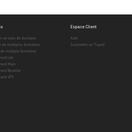
ns
Espace Client
rer un nom de domaine
Aide
e de multiples domaines
Soumettre un Tiquet
 de multiple domaines
ent Lite
ent Main
ent Reseller
ent VPS