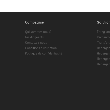
Compagnie
Solutio
Qui sommes nous?
Enregist
Les dirigeants
Recherch
Contactez-nous
Transfert
Conditions d'utilisation
Hébergem
Politique de confidentialité
Hébergem
Hébergem
Hébergem