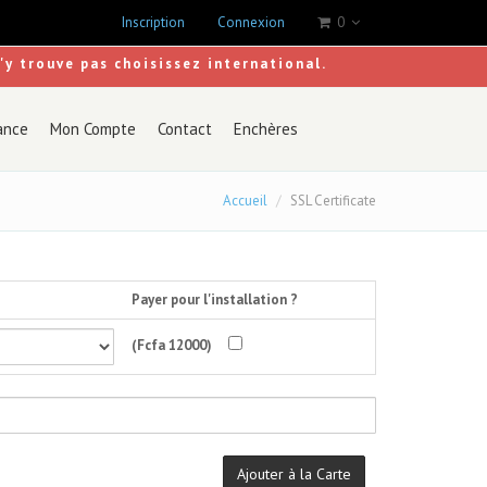
Inscription
Connexion
0
s'y trouve pas choisissez international.
ance
Mon Compte
Contact
Enchères
Accueil
SSL Certificate
Payer pour l'installation ?
(Fcfa 12000)
Ajouter à la Carte