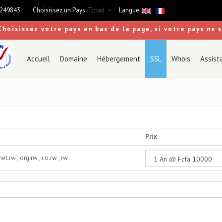
9249843
Choisissez un Pays
Tchad
Langue
Choisissez votre pays en bas de la page, si votre pays ne 
Accueil
Domaine
Hébergement
SSL
Whois
Assist
Prix
 net.rw , org.rw , co.rw , rw