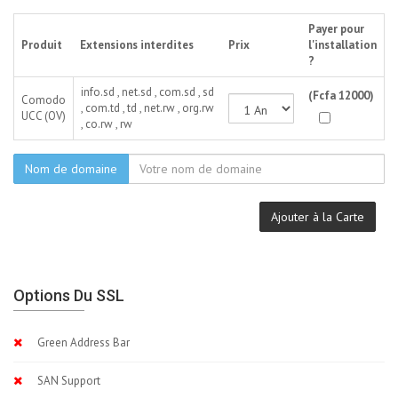
Payer pour
Produit
Extensions interdites
Prix
l'installation
?
info.sd , net.sd , com.sd , sd
(Fcfa 12000)
Comodo
, com.td , td , net.rw , org.rw
UCC (OV)
, co.rw , rw
Nom de domaine
Ajouter à la Carte
Options Du SSL
Green Address Bar
SAN Support