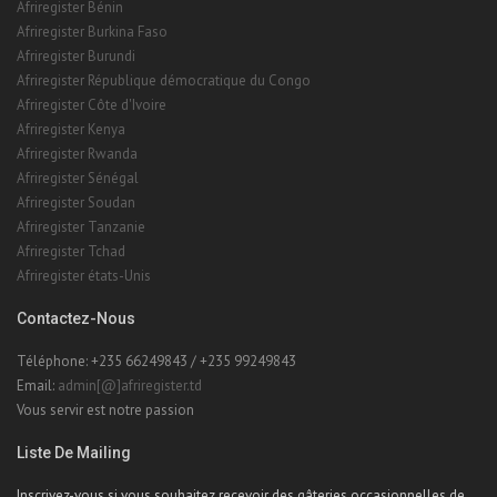
Afriregister Bénin
Afriregister Burkina Faso
Afriregister Burundi
Afriregister République démocratique du Congo
Afriregister Côte d'Ivoire
Afriregister Kenya
Afriregister Rwanda
Afriregister Sénégal
Afriregister Soudan
Afriregister Tanzanie
Afriregister Tchad
Afriregister états-Unis
Contactez-Nous
Téléphone: +235 66249843 / +235 99249843
Email:
admin[@]afriregister.td
Vous servir est notre passion
Liste De Mailing
Inscrivez-vous si vous souhaitez recevoir des gâteries occasionnelles de